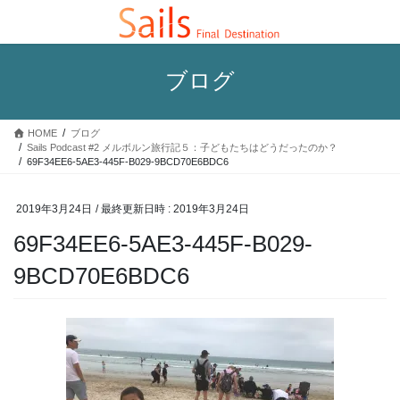
コ
ナ
ン
ビ
テ
ゲ
ン
ー
ブログ
ツ
シ
へ
ョ
ス
ン
HOME
ブログ
キ
に
Sails Podcast #2 メルボルン旅行記５：子どもたちはどうだったのか？
ッ
移
69F34EE6-5AE3-445F-B029-9BCD70E6BDC6
プ
動
2019年3月24日
/ 最終更新日時 :
2019年3月24日
69F34EE6-5AE3-445F-B029-
9BCD70E6BDC6