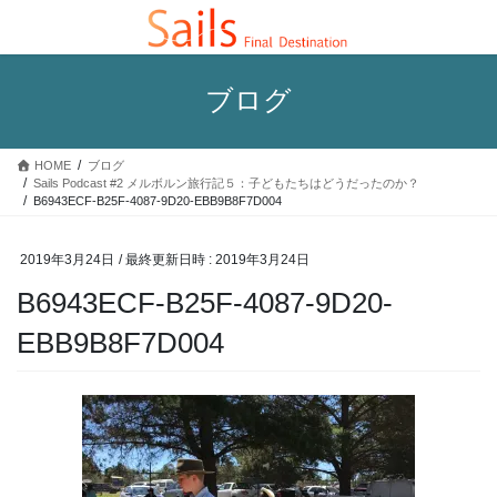
コ
ナ
ン
ビ
テ
ゲ
ン
ー
ブログ
ツ
シ
へ
ョ
ス
ン
HOME
ブログ
キ
に
Sails Podcast #2 メルボルン旅行記５：子どもたちはどうだったのか？
ッ
移
B6943ECF-B25F-4087-9D20-EBB9B8F7D004
プ
動
2019年3月24日
/ 最終更新日時 :
2019年3月24日
B6943ECF-B25F-4087-9D20-
EBB9B8F7D004