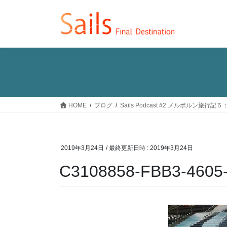
コ
ナ
ン
ビ
テ
ゲ
ン
ー
ツ
シ
へ
ョ
ス
ン
キ
に
ッ
移
HOME
ブログ
Sails Podcast #2 メルボルン
プ
動
2019年3月24日
/ 最終更新日時 :
2019年3月24日
C3108858-FBB3-4605