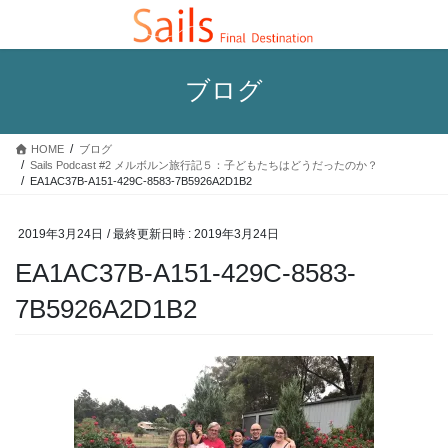
コ
ナ
ン
ビ
テ
ゲ
ン
ー
ブログ
ツ
シ
へ
ョ
ス
ン
HOME
ブログ
キ
に
Sails Podcast #2 メルボルン旅行記５：子どもたちはどうだったのか？
ッ
移
EA1AC37B-A151-429C-8583-7B5926A2D1B2
プ
動
2019年3月24日
/ 最終更新日時 :
2019年3月24日
EA1AC37B-A151-429C-8583-
7B5926A2D1B2