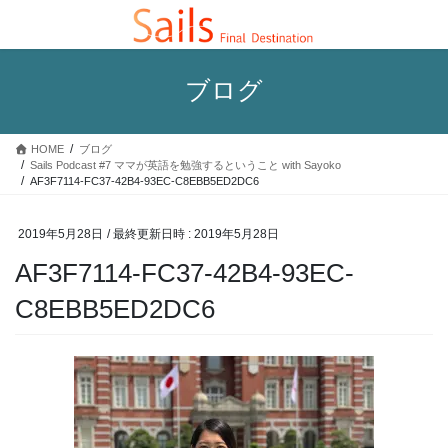
コ
ナ
ン
ビ
テ
ゲ
ン
ー
ブログ
ツ
シ
へ
ョ
ス
ン
HOME
ブログ
キ
に
Sails Podcast #7 ママが英語を勉強するということ with Sayoko
ッ
移
AF3F7114-FC37-42B4-93EC-C8EBB5ED2DC6
プ
動
2019年5月28日
/ 最終更新日時 :
2019年5月28日
AF3F7114-FC37-42B4-93EC-
C8EBB5ED2DC6