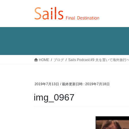
コ
ナ
ン
ビ
テ
ゲ
ン
ー
ツ
シ
へ
ョ
ス
ン
キ
に
ッ
移
HOME
ブログ
Sails Podcast #9 夫を置いて
プ
動
2019年7月13日
/ 最終更新日時 :
2019年7月18日
img_0967