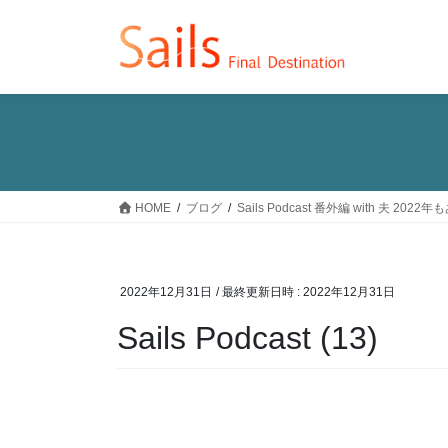
コ
ナ
ン
ビ
テ
ゲ
ン
ー
ツ
シ
へ
ョ
ス
ン
キ
に
ッ
移
HOME
ブログ
Sails Podcast 番外編 with 夫 2
プ
動
2022年12月31日
/ 最終更新日時 :
2022年12月31日
Sails Podcast (13)