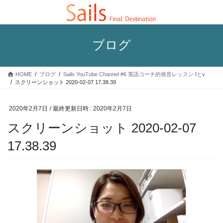
コ
ナ
ン
ビ
テ
ゲ
ン
ー
ブログ
ツ
シ
へ
ョ
ス
ン
HOME
ブログ
Sails YouTube Channel #6 英語コーチ的発音レッスン fとv
キ
に
スクリーンショット 2020-02-07 17.38.39
ッ
移
プ
動
2020年2月7日
/ 最終更新日時 :
2020年2月7日
スクリーンショット 2020-02-07
17.38.39