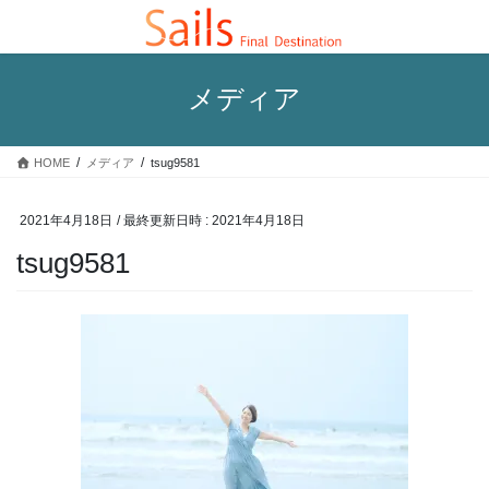
コ
ナ
ン
ビ
テ
ゲ
ン
ー
メディア
ツ
シ
へ
ョ
ス
ン
HOME
メディア
tsug9581
キ
に
ッ
移
プ
動
2021年4月18日
/ 最終更新日時 :
2021年4月18日
tsug9581