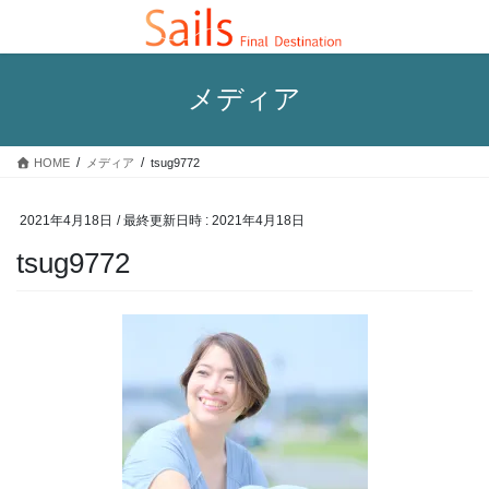
コ
ナ
ン
ビ
テ
ゲ
ン
ー
メディア
ツ
シ
へ
ョ
ス
ン
HOME
メディア
tsug9772
キ
に
ッ
移
プ
動
2021年4月18日
/ 最終更新日時 :
2021年4月18日
tsug9772