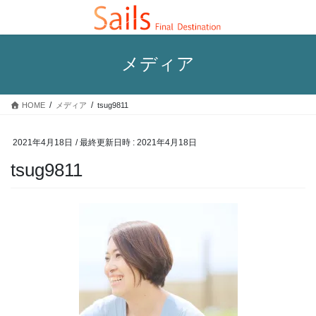
コ
ナ
ン
ビ
テ
ゲ
ン
ー
メディア
ツ
シ
へ
ョ
ス
ン
HOME
メディア
tsug9811
キ
に
ッ
移
プ
動
2021年4月18日
/ 最終更新日時 :
2021年4月18日
tsug9811