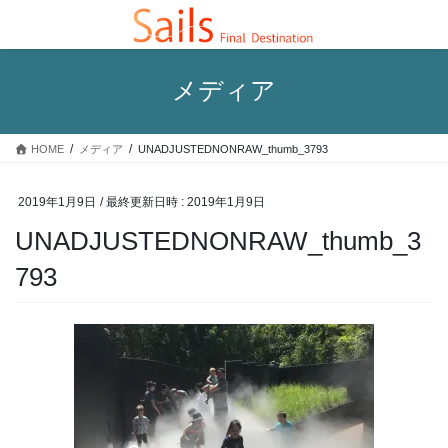
コ
ナ
ン
ビ
テ
ゲ
ン
ー
メディア
ツ
シ
へ
ョ
ス
ン
HOME
メディア
UNADJUSTEDNONRAW_thumb_3793
キ
に
ッ
移
プ
動
2019年1月9日
/ 最終更新日時 :
2019年1月9日
UNADJUSTEDNONRAW_thumb_3
793