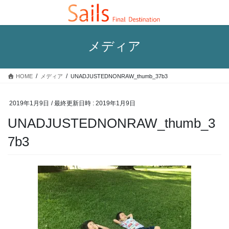
コ
ナ
ン
ビ
テ
ゲ
ン
ー
メディア
ツ
シ
へ
ョ
ス
ン
HOME
メディア
UNADJUSTEDNONRAW_thumb_37b3
キ
に
ッ
移
プ
動
2019年1月9日
/ 最終更新日時 :
2019年1月9日
UNADJUSTEDNONRAW_thumb_3
7b3