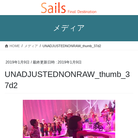
コ
ナ
ン
ビ
テ
ゲ
ン
ー
メディア
ツ
シ
へ
ョ
ス
ン
HOME
メディア
UNADJUSTEDNONRAW_thumb_37d2
キ
に
ッ
移
プ
動
2019年1月9日
/ 最終更新日時 :
2019年1月9日
UNADJUSTEDNONRAW_thumb_3
7d2