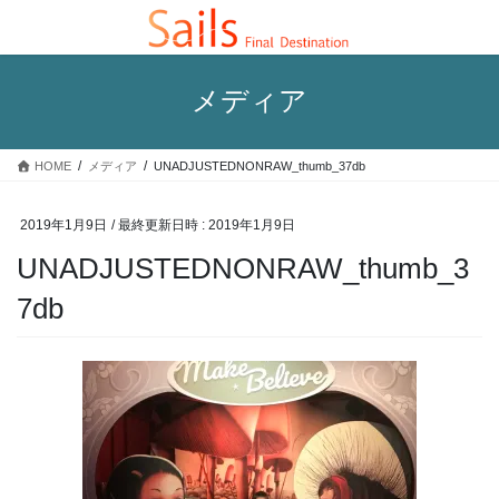
コ
ナ
ン
ビ
テ
ゲ
ン
ー
メディア
ツ
シ
へ
ョ
ス
ン
HOME
メディア
UNADJUSTEDNONRAW_thumb_37db
キ
に
ッ
移
プ
動
2019年1月9日
/ 最終更新日時 :
2019年1月9日
UNADJUSTEDNONRAW_thumb_3
7db