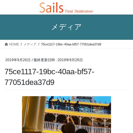
コ
ナ
ン
ビ
テ
ゲ
ン
ー
メディア
ツ
シ
へ
ョ
ス
ン
HOME
メディア
75ce1117-19bc-40aa-bf57-77051dea37d9
キ
に
ッ
移
プ
動
2019年9月26日
/ 最終更新日時 :
2019年9月26日
75ce1117-19bc-40aa-bf57-
77051dea37d9