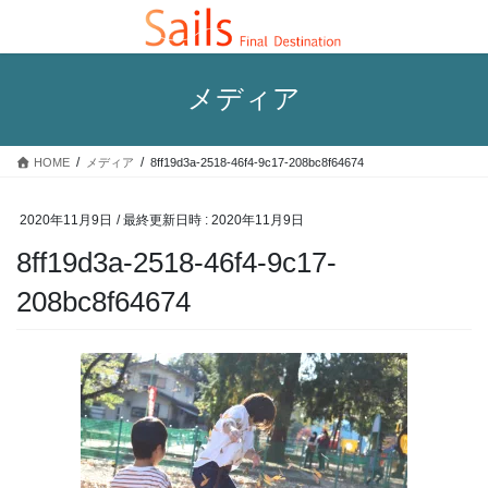
コ
ナ
ン
ビ
テ
ゲ
ン
ー
メディア
ツ
シ
へ
ョ
ス
ン
HOME
メディア
8ff19d3a-2518-46f4-9c17-208bc8f64674
キ
に
ッ
移
プ
動
2020年11月9日
/ 最終更新日時 :
2020年11月9日
8ff19d3a-2518-46f4-9c17-
208bc8f64674