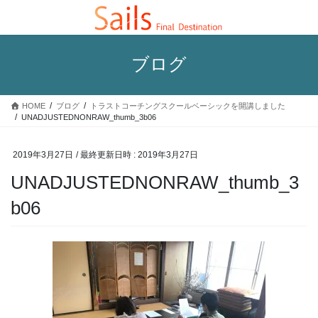
コ
ナ
ン
ビ
テ
ゲ
ン
ー
ブログ
ツ
シ
へ
ョ
ス
ン
HOME
ブログ
トラストコーチングスクールベーシックを開講しました
キ
に
UNADJUSTEDNONRAW_thumb_3b06
ッ
移
プ
動
2019年3月27日
/ 最終更新日時 :
2019年3月27日
UNADJUSTEDNONRAW_thumb_3
b06