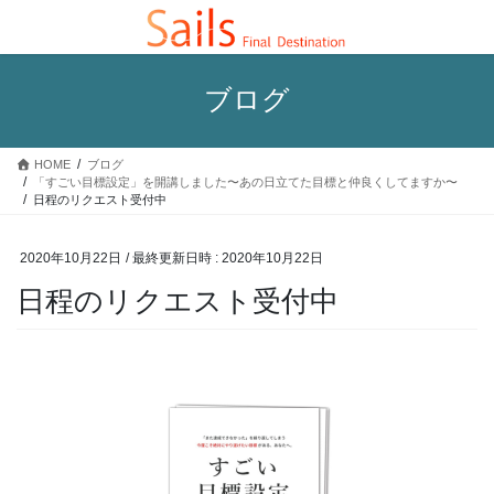
コ
ナ
ン
ビ
テ
ゲ
ン
ー
ブログ
ツ
シ
へ
ョ
ス
ン
HOME
ブログ
キ
に
「すごい目標設定」を開講しました〜あの日立てた目標と仲良くしてますか〜
ッ
移
日程のリクエスト受付中
プ
動
2020年10月22日
/ 最終更新日時 :
2020年10月22日
日程のリクエスト受付中