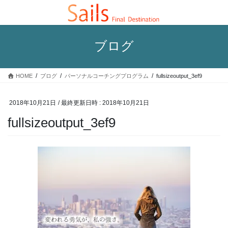
コ
ナ
ン
ビ
テ
ゲ
ン
ー
ブログ
ツ
シ
へ
ョ
ス
ン
HOME
ブログ
パーソナルコーチングプログラム
fullsizeoutput_3ef9
キ
に
ッ
移
プ
動
2018年10月21日
/ 最終更新日時 :
2018年10月21日
fullsizeoutput_3ef9