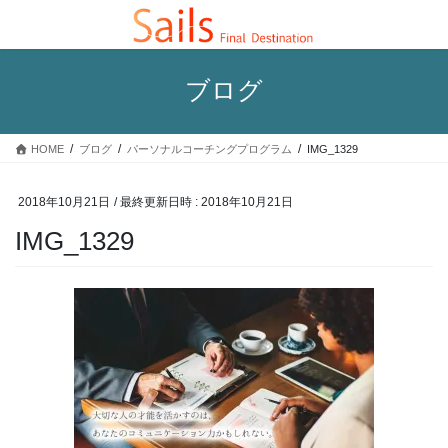
コ
ナ
ン
ビ
テ
ゲ
ン
ー
ブログ
ツ
シ
へ
ョ
ス
ン
HOME
ブログ
パーソナルコーチングプログラム
IMG_1329
キ
に
ッ
移
プ
動
2018年10月21日
/ 最終更新日時 :
2018年10月21日
IMG_1329