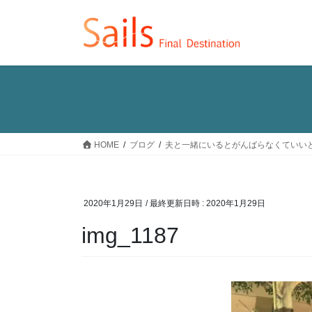
コ
ナ
ン
ビ
テ
ゲ
ン
ー
ツ
シ
へ
ョ
ス
ン
キ
に
ッ
移
HOME
ブログ
夫と一緒にいるとがんばらなくていいと
プ
動
2020年1月29日
/ 最終更新日時 :
2020年1月29日
img_1187