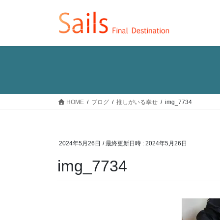
コ
ナ
ン
ビ
テ
ゲ
ン
ー
ツ
シ
へ
ョ
ス
ン
キ
に
ッ
移
HOME
ブログ
推しがいる幸せ
img_7734
プ
動
2024年5月26日
/ 最終更新日時 :
2024年5月26日
img_7734