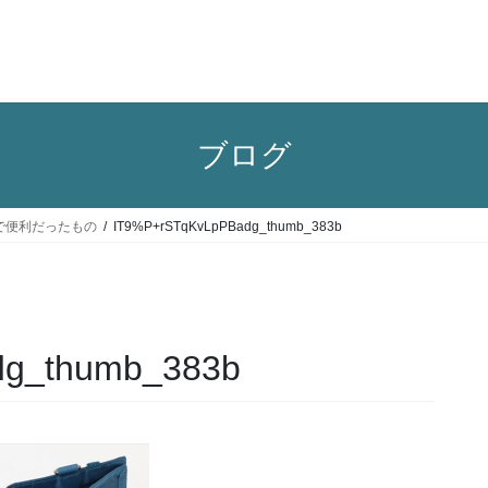
ブログ
で便利だったもの
IT9%P+rSTqKvLpPBadg_thumb_383b
dg_thumb_383b