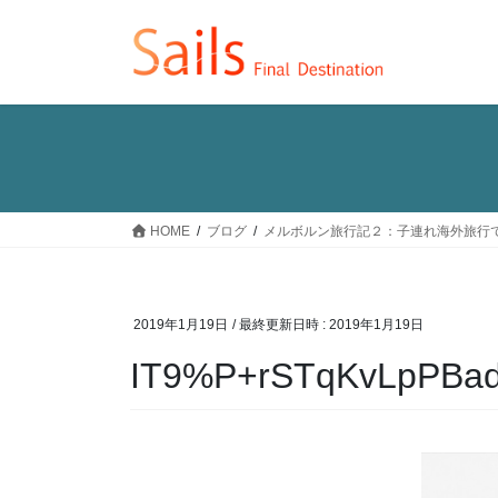
コ
ナ
ン
ビ
テ
ゲ
ン
ー
ツ
シ
へ
ョ
ス
ン
キ
に
ッ
移
HOME
ブログ
メルボルン旅行記２：子連れ海外旅行
プ
動
2019年1月19日
/ 最終更新日時 :
2019年1月19日
IT9%P+rSTqKvLpPBa