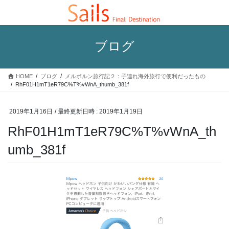
コ
ナ
ン
ビ
テ
ゲ
ン
ー
ブログ
ツ
シ
へ
ョ
ス
ン
HOME
ブログ
メルボルン旅行記２：子連れ海外旅行で便利だったもの
キ
に
RhF01H1mT1eR79C%T%vWnA_thumb_381f
ッ
移
プ
動
2019年1月16日
/ 最終更新日時 :
2019年1月19日
RhF01H1mT1eR79C%T%vWnA_th
umb_381f