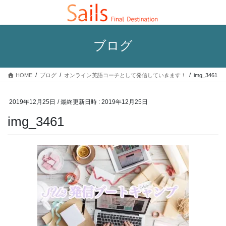
コ
ナ
ン
ビ
テ
ゲ
ン
ー
ブログ
ツ
シ
へ
ョ
ス
ン
HOME
ブログ
オンライン英語コーチとして発信していきます！
img_3461
キ
に
ッ
移
プ
動
2019年12月25日
/ 最終更新日時 :
2019年12月25日
img_3461