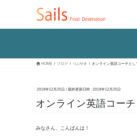
コ
ナ
ン
ビ
テ
ゲ
ン
ー
ツ
シ
へ
ョ
ス
ン
キ
に
ッ
移
HOME
ブログ
つぶやき
オンライン英語コーチとし
プ
動
2019年12月25日
/ 最終更新日時 :
2019年12月25日
オンライン英語コーチ
みなさん、こんばんは！