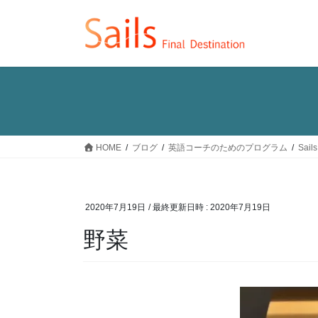
コ
ナ
ン
ビ
テ
ゲ
ン
ー
ツ
シ
へ
ョ
ス
ン
キ
に
ッ
移
HOME
ブログ
英語コーチのためのプログラム
Sai
プ
動
2020年7月19日
/ 最終更新日時 :
2020年7月19日
野菜