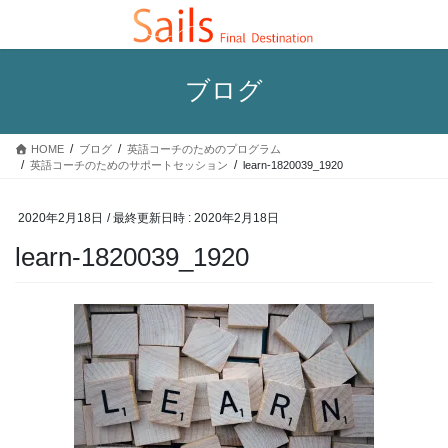
コ
ナ
ン
ビ
テ
ゲ
ン
ー
ブログ
ツ
シ
へ
ョ
ス
ン
HOME
ブログ
英語コーチのためのプログラム
キ
に
英語コーチのためのサポートセッション
learn-1820039_1920
ッ
移
プ
動
2020年2月18日
/ 最終更新日時 :
2020年2月18日
learn-1820039_1920