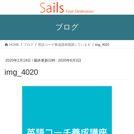
コ
ナ
ン
ビ
テ
ゲ
ン
ー
ブログ
ツ
シ
へ
ョ
ス
ン
HOME
ブログ
英語コーチ養成講座開講しています
img_4020
キ
に
ッ
移
プ
動
2020年2月19日
/ 最終更新日時 :
2020年6月3日
img_4020