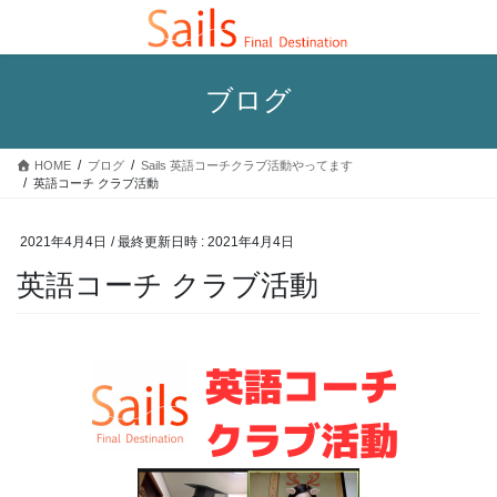
コ
ナ
ン
ビ
テ
ゲ
ン
ー
ブログ
ツ
シ
へ
ョ
ス
ン
HOME
ブログ
Sails 英語コーチクラブ活動やってます
キ
に
英語コーチ クラブ活動
ッ
移
プ
動
2021年4月4日
/ 最終更新日時 :
2021年4月4日
英語コーチ クラブ活動