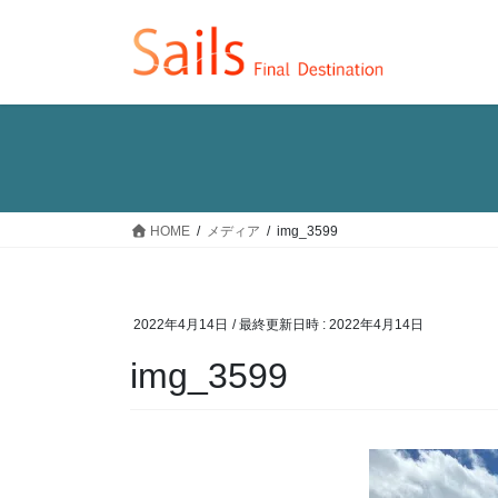
コ
ナ
ン
ビ
テ
ゲ
ン
ー
ツ
シ
へ
ョ
ス
ン
キ
に
ッ
移
HOME
メディア
img_3599
プ
動
2022年4月14日
/ 最終更新日時 :
2022年4月14日
img_3599