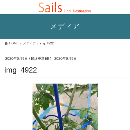
コ
ナ
ン
ビ
テ
ゲ
ン
ー
メディア
ツ
シ
へ
ョ
ス
ン
HOME
メディア
img_4922
キ
に
ッ
移
プ
動
2020年6月9日
/ 最終更新日時 :
2020年6月9日
img_4922