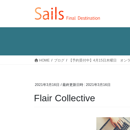
コ
ナ
ン
ビ
テ
ゲ
ン
ー
ツ
シ
へ
ョ
ス
ン
キ
に
ッ
移
HOME
ブログ
【予約受付中】4月15日木曜日 オン
プ
動
2021年3月16日
/ 最終更新日時 :
2021年3月16日
Flair Collective