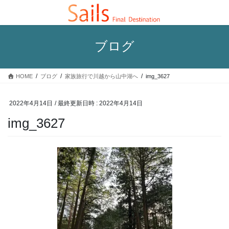
コ
ナ
ン
ビ
テ
ゲ
ン
ー
ブログ
ツ
シ
へ
ョ
ス
ン
HOME
ブログ
家族旅行で川越から山中湖へ
img_3627
キ
に
ッ
移
プ
動
2022年4月14日
/ 最終更新日時 :
2022年4月14日
img_3627