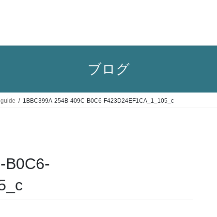
ブログ
 guide
1BBC399A-254B-409C-B0C6-F423D24EF1CA_1_105_c
-B0C6-
5_c