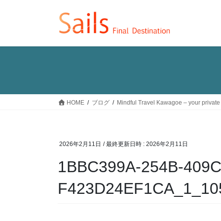
コ
ナ
ン
ビ
テ
ゲ
ン
ー
ツ
シ
へ
ョ
ス
ン
キ
に
ッ
移
HOME
ブログ
Mindful Travel Kawagoe – your private
プ
動
2026年2月11日
/ 最終更新日時 :
2026年2月11日
1BBC399A-254B-409C
F423D24EF1CA_1_10