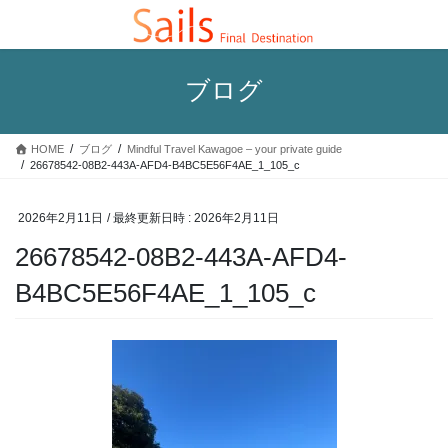
コ
ナ
ン
ビ
テ
ゲ
ン
ー
ブログ
ツ
シ
へ
ョ
ス
ン
HOME
ブログ
Mindful Travel Kawagoe – your private guide
キ
に
26678542-08B2-443A-AFD4-B4BC5E56F4AE_1_105_c
ッ
移
プ
動
2026年2月11日
/ 最終更新日時 :
2026年2月11日
26678542-08B2-443A-AFD4-
B4BC5E56F4AE_1_105_c