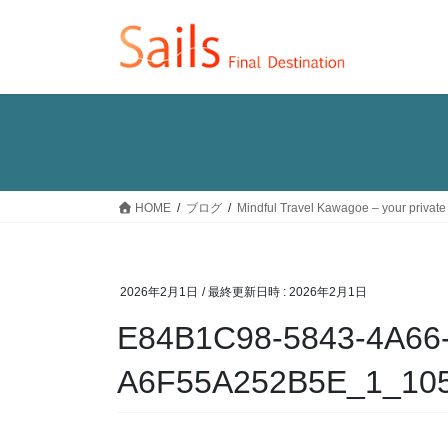
コ
ナ
ン
ビ
テ
ゲ
ン
ー
ツ
シ
へ
ョ
ス
ン
キ
に
ッ
移
HOME
ブログ
Mindful Travel Kawagoe – your private
プ
動
2026年2月1日
/ 最終更新日時 :
2026年2月1日
E84B1C98-5843-4A66
A6F55A252B5E_1_10