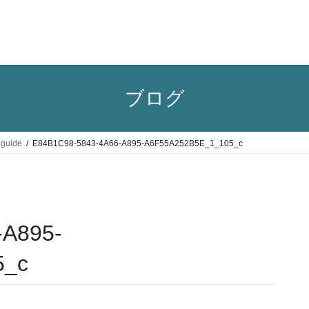
ブログ
 guide
E84B1C98-5843-4A66-A895-A6F55A252B5E_1_105_c
-A895-
5_c