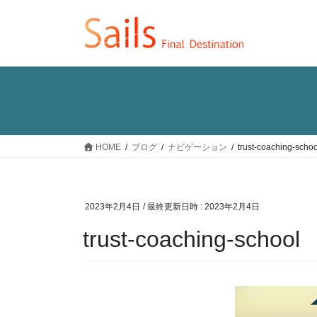
コ
ナ
ン
ビ
テ
ゲ
ン
ー
ツ
シ
へ
ョ
ス
ン
キ
に
ッ
移
HOME
ブログ
ナビゲーション
trust-coaching-schoo
プ
動
2023年2月4日
/ 最終更新日時 :
2023年2月4日
trust-coaching-school