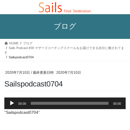
コ
ナ
ン
ビ
テ
ゲ
ン
ー
ブログ
ツ
シ
へ
ョ
ス
ン
HOME
ブログ
キ
に
Sails Podcast #39 マザーズコーチングスクールをお届けできる自分に癒されてま
ッ
移
す
プ
動
Sailspodcast0704
2020年7月10日
/ 最終更新日時 :
2020年7月10日
Sailspodcast0704
音
00:00
00:00
声
プ
“Sailspodcast0704”
レ
ー