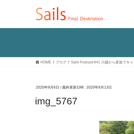
コ
ナ
ン
ビ
テ
ゲ
ン
ー
ツ
シ
へ
ョ
ス
ン
キ
に
ッ
移
HOME
ブログ
Sails Podcast #41 川越から
プ
動
2020年9月6日
/ 最終更新日時 :
2020年9月13日
img_5767