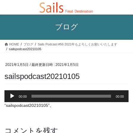
コ
ナ
ン
ビ
テ
ゲ
ン
ー
ブログ
ツ
シ
へ
ョ
ス
ン
HOME
ブログ
Sails Podcast #56 2021年もよろしくお願いいたします
キ
に
sailspodcast20210105
ッ
移
プ
動
2021年1月5日
/ 最終更新日時 :
2021年1月5日
sailspodcast20210105
音
00:00
00:00
声
プ
“sailspodcast20210105”。
レ
ー
ヤ
コメントを残す
ー