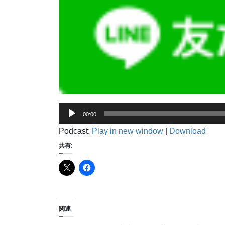
音
00:00
声
Podcast:
Play in new window
|
Download
プ
レ
共有:
ー
ヤ
ー
関連