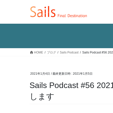
コ
ナ
ン
ビ
テ
ゲ
ン
ー
ツ
シ
へ
ョ
ス
ン
キ
に
ッ
移
HOME
ブログ
Sails Podcast
Sails Podcast 
プ
動
2021年1月4日
/ 最終更新日時 :
2021年1月5日
Sails Podcast #
します