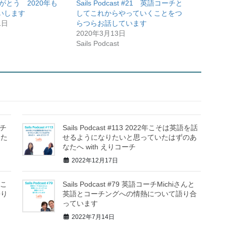
りがとう 2020年も
Sails Podcast #21 英語コーチと
下
いします
してこれからやっていくことをつ
矢
1日
らつらお話しています
印
2020年3月13日
キ
Sails Podcast
ー
を
使
っ
て
く
だ
ーチ
Sails Podcast #113 2022年こそは英語を話
した
せるようになりたいと思っていたはずのあ
さ
なたへ with えりコーチ
い。
2022年12月17日
とこ
Sails Podcast #79 英語コーチMichiさんと
語り
英語とコーチングへの情熱について語り合
っています
2022年7月14日