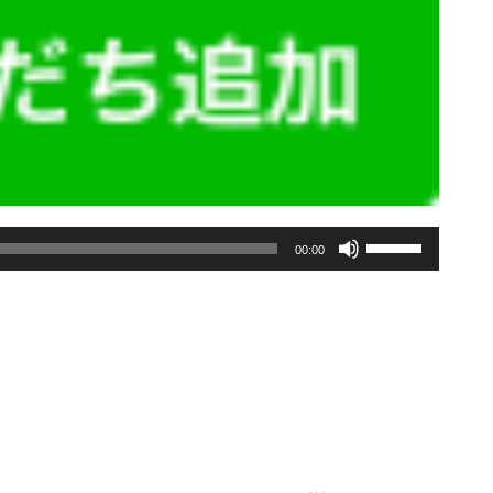
ボ
00:00
リ
ュ
ー
ム
調
節
に
は
上