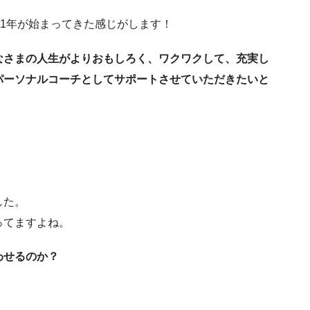
ー
21年が始まってきた感じがします！
ム
調
なさまの人生がよりおもしろく、ワクワクして、充実し
節
に
パーソナルコーチとしてサポートさせていただきたいと
は
上
下
矢
印
キ
ー
した。
を
ってますよね。
使
っ
わせるのか？
て
く
だ
さ