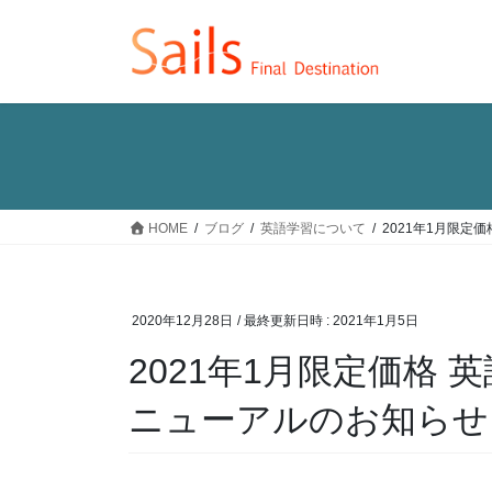
コ
ナ
ン
ビ
テ
ゲ
ン
ー
ツ
シ
へ
ョ
ス
ン
キ
に
ッ
移
HOME
ブログ
英語学習について
2021年1月限定
プ
動
2020年12月28日
/ 最終更新日時 :
2021年1月5日
2021年1月限定価格
ニューアルのお知らせ