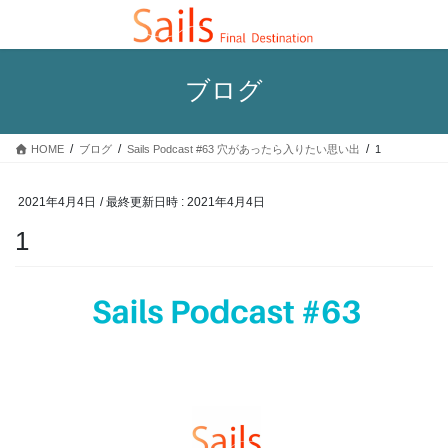
コ
ナ
ン
ビ
テ
ゲ
ン
ー
ブログ
ツ
シ
へ
ョ
ス
ン
HOME
ブログ
Sails Podcast #63 穴があったら入りたい思い出
1
キ
に
ッ
移
プ
動
2021年4月4日
/ 最終更新日時 :
2021年4月4日
1