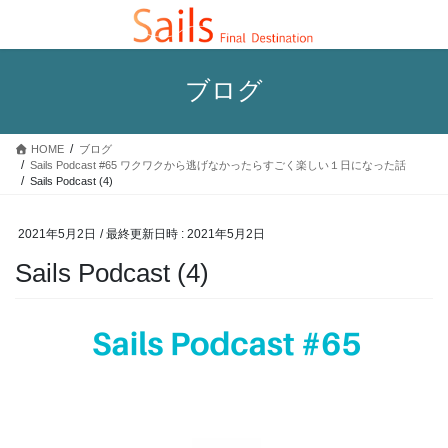
コ
ナ
ン
ビ
テ
ゲ
ン
ー
ブログ
ツ
シ
へ
ョ
ス
ン
HOME
ブログ
キ
に
Sails Podcast #65 ワクワクから逃げなかったらすごく楽しい１日になった話
ッ
移
Sails Podcast (4)
プ
動
2021年5月2日
/ 最終更新日時 :
2021年5月2日
Sails Podcast (4)