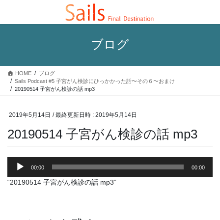
コ
ナ
ン
ビ
テ
ゲ
ン
ー
ブログ
ツ
シ
へ
ョ
ス
ン
HOME
ブログ
キ
に
Sails Podcast #5 子宮がん検診にひっかかった話〜その６〜おまけ
ッ
移
20190514 子宮がん検診の話 mp3
プ
動
2019年5月14日
/ 最終更新日時 :
2019年5月14日
20190514 子宮がん検診の話 mp3
音
00:00
00:00
声
プ
“20190514 子宮がん検診の話 mp3”
レ
ー
ヤ