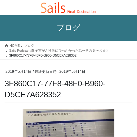
コ
ナ
ン
ビ
テ
ゲ
ン
ー
ブログ
ツ
シ
へ
ョ
ス
ン
HOME
ブログ
キ
に
Sails Podcast #5 子宮がん検診にひっかかった話〜その６〜おまけ
ッ
移
3F860C17-77F8-48F0-B960-D5CE7A628352
プ
動
2019年5月14日
/ 最終更新日時 :
2019年5月14日
3F860C17-77F8-48F0-B960-
D5CE7A628352