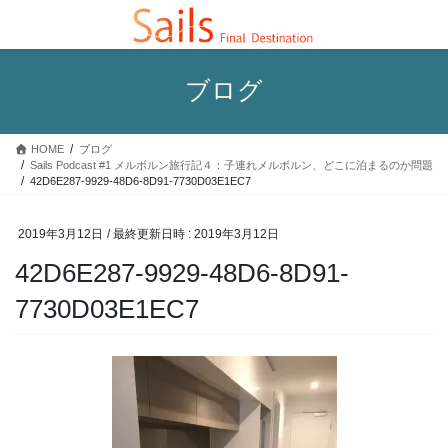
コ
ナ
ン
ビ
テ
ゲ
ン
ー
ブログ
ツ
シ
へ
ョ
ス
ン
HOME
ブログ
キ
に
Sails Podcast #1 メルボルン旅行記４：子連れメルボルン、どこに泊まるのか問題
ッ
移
42D6E287-9929-48D6-8D91-7730D03E1EC7
プ
動
2019年3月12日
/ 最終更新日時 :
2019年3月12日
42D6E287-9929-48D6-8D91-
7730D03E1EC7