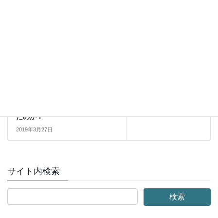
Sails Podcast
次の記事
Sails Podcast #2 メルボルン旅
行記５：子どもたちはどうだっ
たのか？
2019年3月27日
サイト内検索